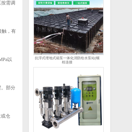
泵按需调
接触，有
抗浮式埋地式箱泵一体化消防给水泵站(螺
Pa以
栓连接
醒。部分
位或仓