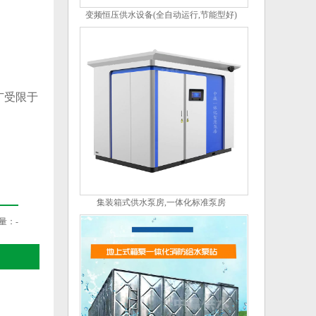
变频恒压供水设备(全自动运行,节能型好)
广受限于
集装箱式供水泵房,一体化标准泵房
量：
-