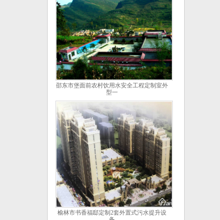
邵东市堡面前农村饮用水安全工程定制室外
型一
榆林市书香福邸定制2套外置式污水提升设
备