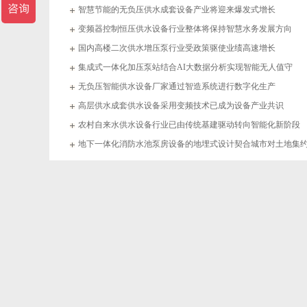
智慧节能的无负压供水成套设备产业将迎来爆发式增长
变频器控制恒压供水设备行业整体将保持智慧水务发展方向
国内高楼二次供水增压泵行业受政策驱使业绩高速增长
集成式一体化加压泵站结合AI大数据分析实现智能无人值守
无负压智能供水设备厂家通过智造系统进行数字化生产
高层供水成套供水设备采用变频技术已成为设备产业共识
农村自来水供水设备行业已由传统基建驱动转向智能化新阶段
地下一体化消防水池泵房设备的地埋式设计契合城市对土地集